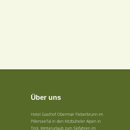
Über uns
Hotel Gasthof Obermair Fieberbrunn im
PillerseeTal in den Kitzbüheler Alpen in
Tirol. Winterurlaub zum Skifahren im