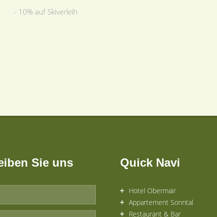
- 10% auf Skiverleih
eiben Sie uns
Quick Navi
Hotel Obermair
Appartement Sonntal
Restaurant & Bar