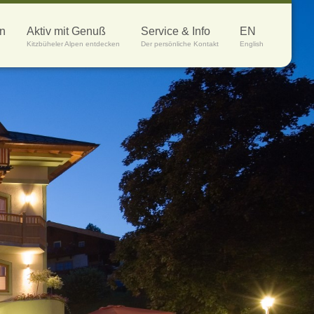
en
Aktiv mit Genuß
Service & Info
EN
Kitzbüheler Alpen entdecken
Der persönliche Kontakt
English