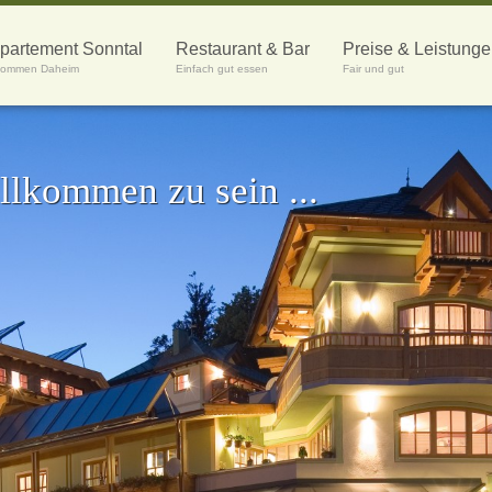
partement Sonntal
Restaurant & Bar
Preise & Leistung
lkommen Daheim
Einfach gut essen
Fair und gut
llkommen zu sein ...