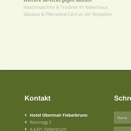
Weitere Services gegen Gebühr
Waschmaschine & Trockner im Nebenhaus
Skipässe & Pillerseetal-Card an der Rezeption
Kontakt
Schr
Hotel Obermair Fieberbrunn
Rosenegg 3
A-6391 Fieberbrunn