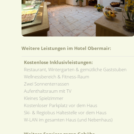
Weitere Leistungen im Hotel Obermair:
Kostenlose Inklusivleistungen:
Restaurant, Wintergarten & gemütliche Gaststuben
Wellnessbereich & Fitness-Raum
Zwei Sonnenterrassen
Aufenthaltsraum mit TV
Kleines Spielzimmer
Kostenloser Parkplatz vor dem Haus
Ski- & Regiobus Haltestelle vor dem Haus
W-LAN im gesamten Haus (und Nebenhaus)