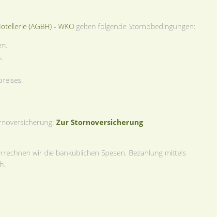
otellerie (AGBH) - WKO
gelten folgende Stornobedingungen:
en.
.
preises.
ornoversicherung:
Zur Stornoversicherung
errechnen wir die banküblichen Spesen. Bezahlung mittels
h.