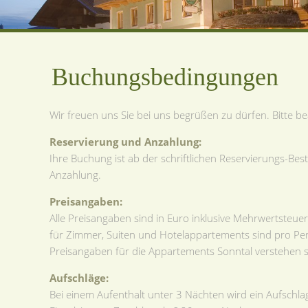
Buchungsbedingungen
Wir freuen uns Sie bei uns begrüßen zu dürfen. Bitte 
Reservierung und Anzahlung:
Ihre Buchung ist ab der schriftlichen Reservierungs-Bestä
Anzahlung.
Preisangaben:
Alle Preisangaben sind in Euro inklusive Mehrwertsteuer
für Zimmer, Suiten und Hotelappartements sind pro Pe
Preisangaben für die Appartements Sonntal verstehen 
Aufschläge:
Bei einem Aufenthalt unter 3 Nächten wird ein Aufschla