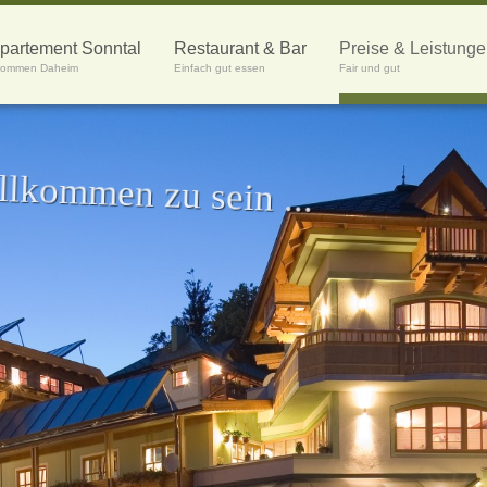
partement Sonntal
Restaurant & Bar
Preise & Leistung
lkommen Daheim
Einfach gut essen
Fair und gut
llkommen zu sein ...