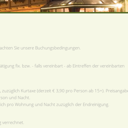
beachten Sie unsere Buchungsbedingungen.
tigung fix. bzw. - falls vereinbart - ab Eintreffen der vereinbarten
, zuzüglich Kurtaxe (derzeit € 3,90 pro Person ab 15+). Preisanga
rson und Nacht.
sich pro Wohnung und Nacht zuzüglich der Endreinigung.
g verrechnet.