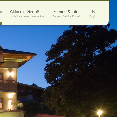
en
Aktiv mit Genuß
Service & Info
EN
Kitzbüheler Alpen entdecken
Der persönliche Kontakt
English